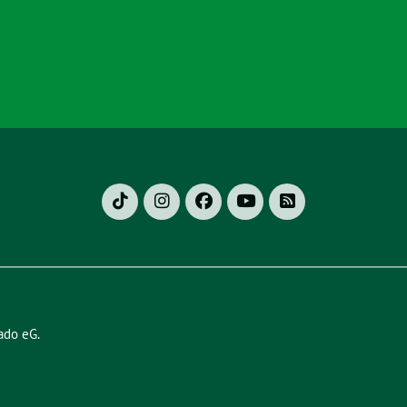
ado eG
.