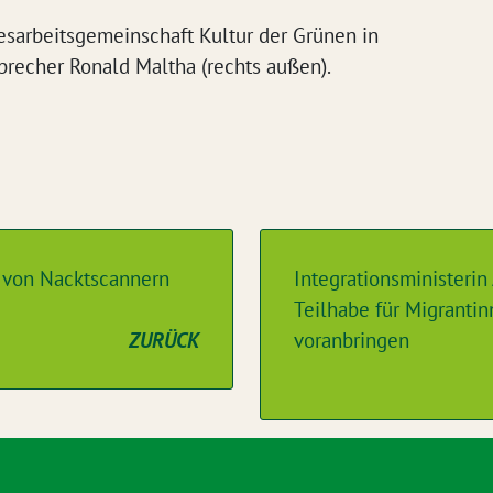
esarbeitsgemeinschaft Kultur der Grünen in
precher Ronald Maltha (rechts außen).
 von Nacktscannern
Integrationsministerin 
Teilhabe für Migranti
ZURÜCK
voranbringen