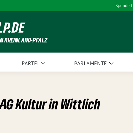
Spende 
LP.DE
EN RHEINLAND-PFALZ
PARTEI
PARLAMENTE
Zeige
Zeige
Untermenü
Unterme
AG Kultur in Wittlich