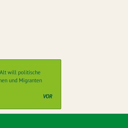
Alt will politische
nnen und Migranten
VOR