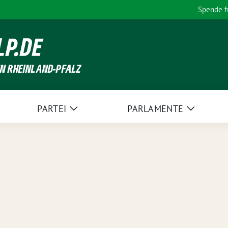
Spende 
LP.DE
EN RHEINLAND-PFALZ
PARTEI
PARLAMENTE
Zeige
Zeige
Untermenü
Unterme