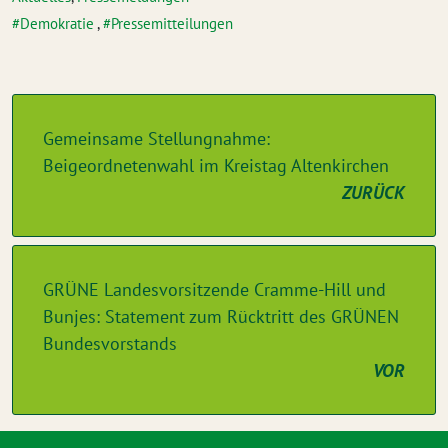
Demokratie
,
Pressemitteilungen
Gemeinsame Stellungnahme:
Beigeordnetenwahl im Kreistag Altenkirchen
ZURÜCK
GRÜNE Landesvorsitzende Cramme-Hill und
Bunjes: Statement zum Rücktritt des GRÜNEN
Bundesvorstands
VOR