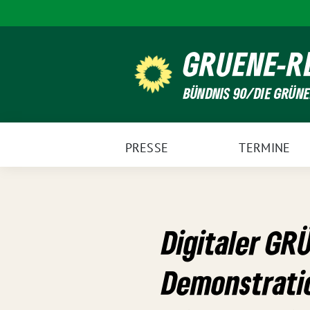
Weiter
zum
Inhalt
GRUENE-R
BÜNDNIS 90/DIE GRÜN
PRESSE
TERMINE
Digitaler G
Demonstratio