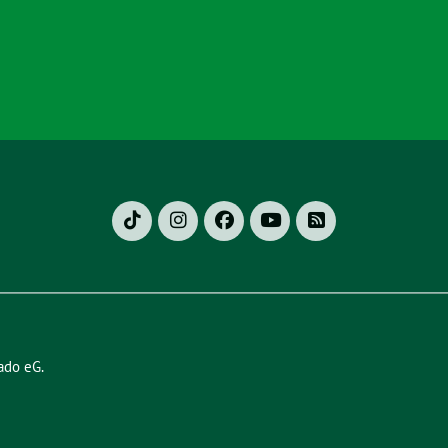
ado eG
.