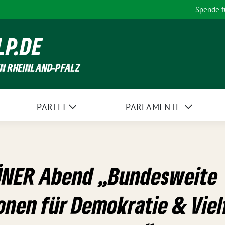
Spende 
LP.DE
EN RHEINLAND-PFALZ
PARTEI
PARLAMENTE
Zeige
Zeige
Untermenü
Unterme
RÜNER Abend „Bundesweite
nen für Demokratie & Vielf