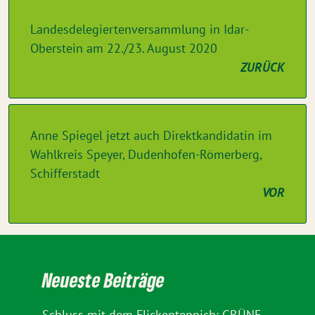
Landesdelegiertenversammlung in Idar-
Oberstein am 22./23. August 2020
ZURÜCK
Anne Spiegel jetzt auch Direktkandidatin im
Wahlkreis Speyer, Dudenhofen-Römerberg,
Schifferstadt
VOR
Neueste Beiträge
Schluss mit dem Flickenteppich: GRÜNE