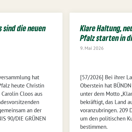
s sind die neuen
Klare Haltung, ne
Pfalz starten in 
9. Mai 2026
nversammlung hat
[57/2026] Bei ihrer 
lz heute Christin
Oberstein hat BÜNDN
 Carolin Cloos aus
unter dem Motto „Kla
desvorsitzenden
bekräftigt, das Land 
 gemeinsam an der
voranzubringen. 209 
NIS 90/DIE GRÜNEN
um den politischen K
bestimmen.