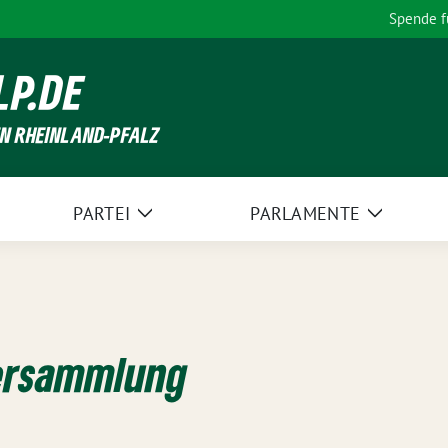
Spende 
LP.DE
EN RHEINLAND-PFALZ
PARTEI
PARLAMENTE
Zeige
Zeige
Untermenü
Unterme
ersammlung