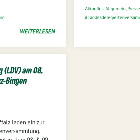
Aktuelles
,
Allgemein
,
Press
and
Landesdelegiertenversam
WEITERLESEN
 (LDV) am 08.
z-Bingen
lz laden ein zur
tenversammlung.
nntag, dem 08. & 09.