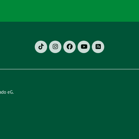
ado eG
.