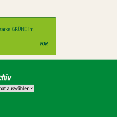
starke GRÜNE im
VOR
chiv