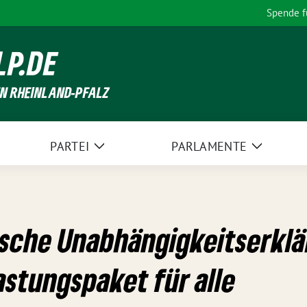
Spende 
LP.DE
EN RHEINLAND-PFALZ
PARTEI
PARLAMENTE
Zeige
Zeige
Untermenü
Unterme
ische Unabhängigkeitserkl
astungspaket für alle