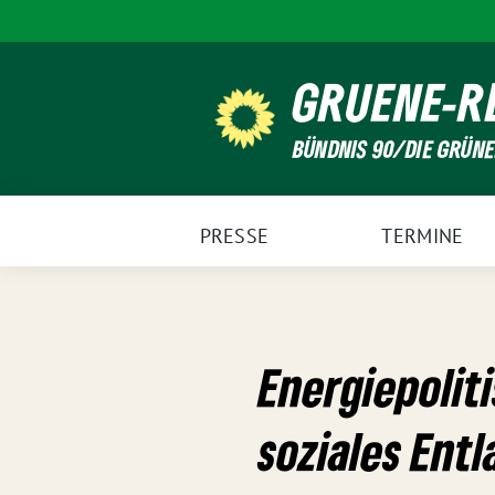
Weiter
zum
Inhalt
GRUENE-R
BÜNDNIS 90/DIE GRÜN
PRESSE
TERMINE
Energiepolit
soziales Entl