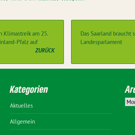
n Klimastreik am 25.
Das Saarland braucht 
inland-Pfalz auf
Landesparlament
ZURÜCK
Kategorien
Ar
Aktuelles
Allgemein