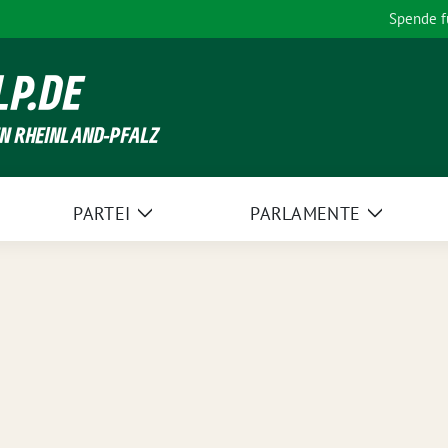
Spende 
LP.DE
EN RHEINLAND-PFALZ
PARTEI
PARLAMENTE
Zeige
Zeige
Untermenü
Unterme