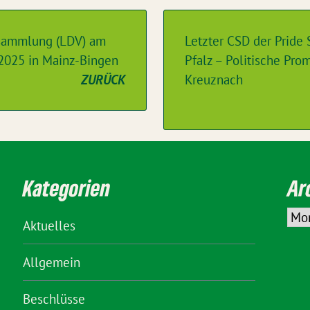
sammlung (LDV) am
Letzter CSD der Pride
2025 in Mainz-Bingen
Pfalz – Politische Pro
ZURÜCK
Kreuznach
Kategorien
Ar
Aktuelles
Allgemein
Beschlüsse