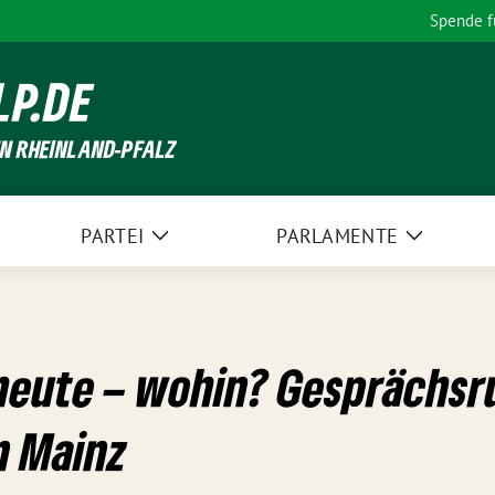
Spende 
LP.DE
EN RHEINLAND-PFALZ
PARTEI
PARLAMENTE
Zeige
Zeige
Untermenü
Unterme
heute – wohin? Gesprächsr
n Mainz