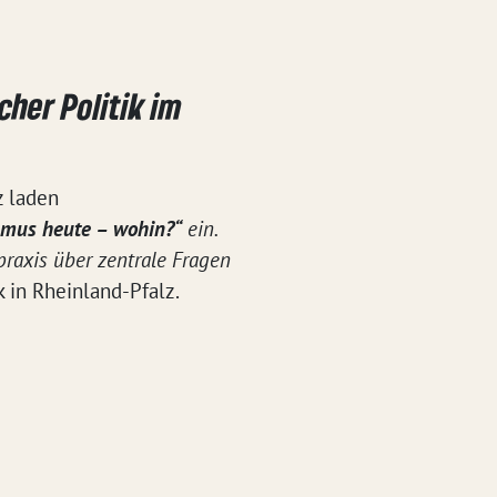
her Politik im
z laden
smus heute – wohin?“
ein.
praxis über zentrale Fragen
 in Rheinland-Pfalz.