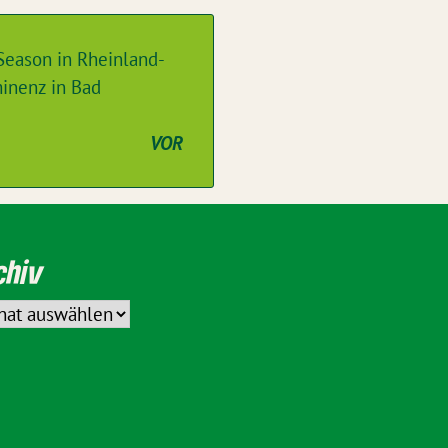
 Season in Rheinland-
minenz in Bad
VOR
chiv