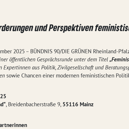
rderungen und Perspektiven feministisc
tember 2025 – BÜNDNIS 90/DIE GRÜNEN Rheinland-Pfal
iner öffentlichen Gesprächsrunde unter dem Titel
„Femini
Expertinnen aus Politik, Zivilgesellschaft und Beratungs
uen
sowie Chancen einer modernen feministischen Politik
025
nd“
, Breidenbacherstraße 9,
55116 Mainz
artnerinnen