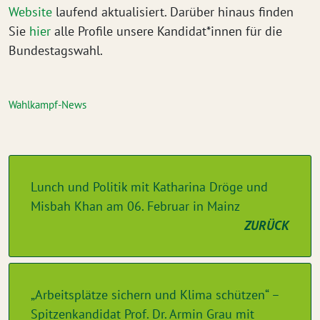
Website
laufend aktualisiert. Darüber hinaus finden
Sie
hier
alle Profile unsere Kandidat*innen für die
Bundestagswahl.
Wahlkampf-News
Lunch und Politik mit Katharina Dröge und
Misbah Khan am 06. Februar in Mainz
ZURÜCK
„Arbeitsplätze sichern und Klima schützen“ –
Spitzenkandidat Prof. Dr. Armin Grau mit