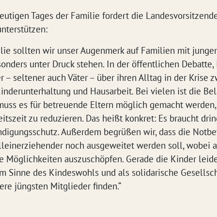
heutigen Tages der Familie fordert die Landesvorsitzen
nterstützen:
ie sollten wir unser Augenmerk auf Familien mit jungen
sonders unter Druck stehen. In der öffentlichen Debatte,
r – seltener auch Väter – über ihren Alltag in der Krise
nderunterhaltung und Hausarbeit. Bei vielen ist die Bel
 muss es für betreuende Eltern möglich gemacht werden,
itszeit zu reduzieren. Das heißt konkret: Es braucht dri
digungsschutz. Außerdem begrüßen wir, dass die Notbe
 Alleinerziehender noch ausgeweitet werden soll, wobe
le Möglichkeiten auszuschöpfen. Gerade die Kinder leid
 Sinne des Kindeswohls und als solidarische Gesellsch
re jüngsten Mitglieder finden.“