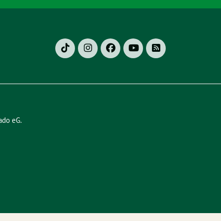
ado eG
.