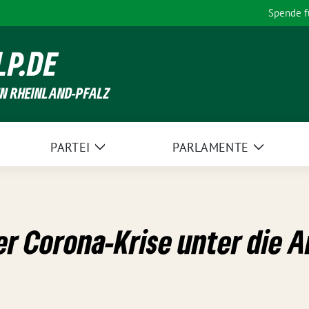
Spende 
LP.DE
EN RHEINLAND-PFALZ
PARTEI
PARLAMENTE
Zeige
Zeige
Untermenü
Unterme
der Corona-Krise unter die 