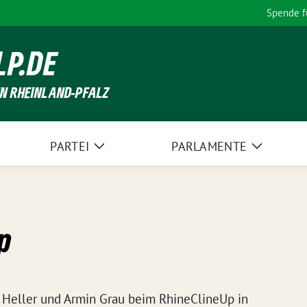
Spende 
LP.DE
EN RHEINLAND-PFALZ
PARTEI
PARLAMENTE
Zeige
Zeige
Untermenü
Unterme
p
h Heller und Armin Grau beim RhineClineUp in