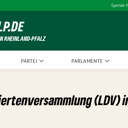
Spende 
LP.DE
EN RHEINLAND-PFALZ
PARTEI
PARLAMENTE
Zeige
Zeige
Untermenü
Unterme
ertenversammlung (LDV) in