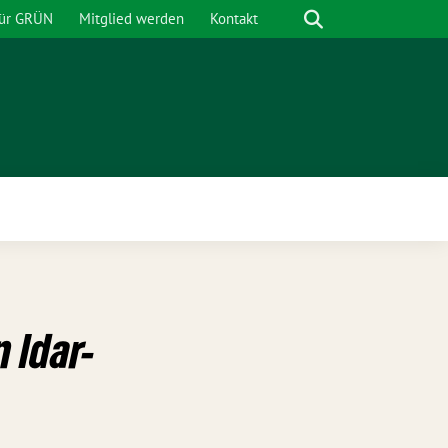
Suche
für GRÜN
Mitglied werden
Kontakt
nü
 Idar-