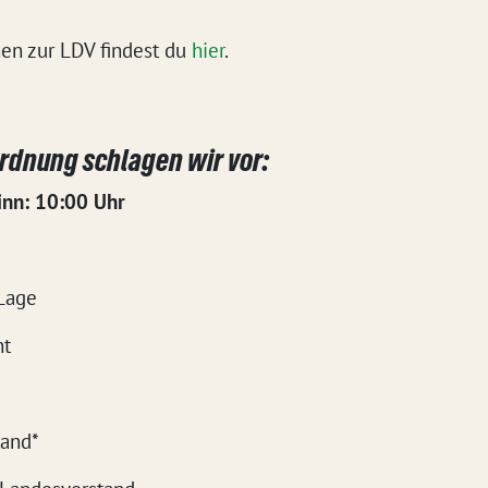
nen zur LDV findest du
hier
.
ordnung schlagen wir vor:
inn: 10:00 Uhr
 Lage
ht
tand*