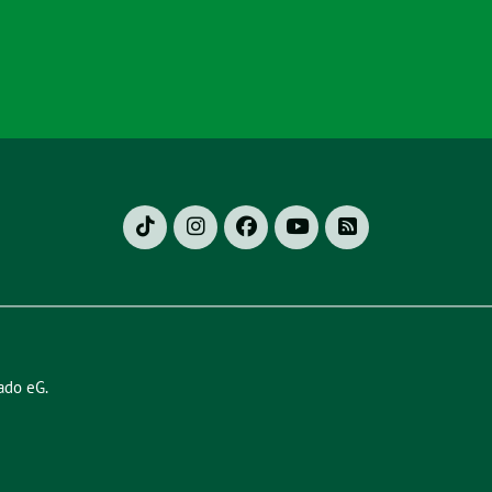
ado eG
.