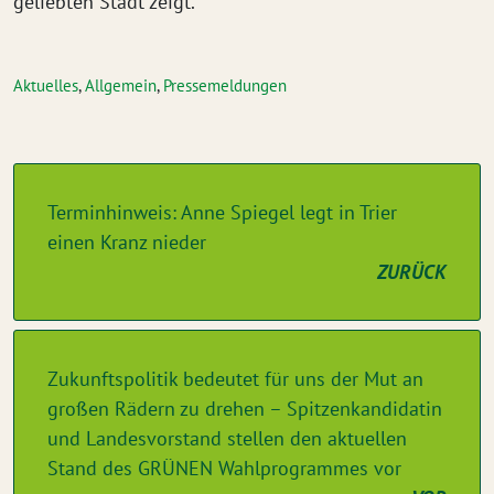
geliebten Stadt zeigt.“
Aktuelles
,
Allgemein
,
Pressemeldungen
Terminhinweis: Anne Spiegel legt in Trier
einen Kranz nieder
ZURÜCK
Zukunftspolitik bedeutet für uns der Mut an
großen Rädern zu drehen – Spitzenkandidatin
und Landesvorstand stellen den aktuellen
Stand des GRÜNEN Wahlprogrammes vor