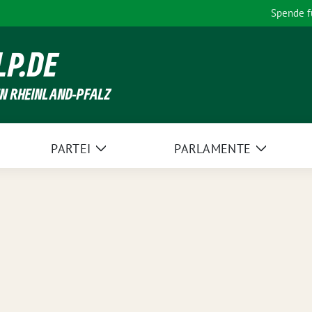
Spende 
LP.DE
EN RHEINLAND-PFALZ
PARTEI
PARLAMENTE
Zeige
Zeige
Untermenü
Unterme