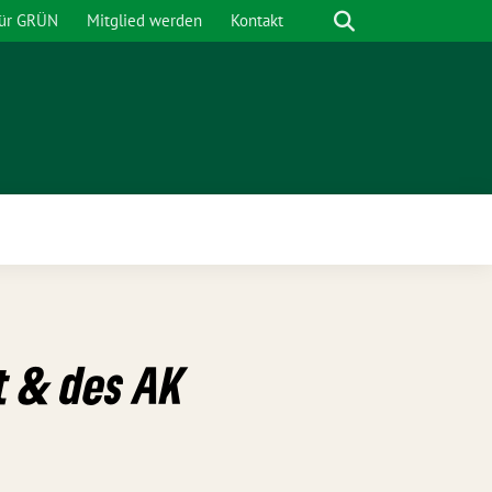
Suche
für GRÜN
Mitglied werden
Kontakt
nü
t & des AK