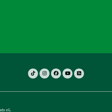
ado eG
.