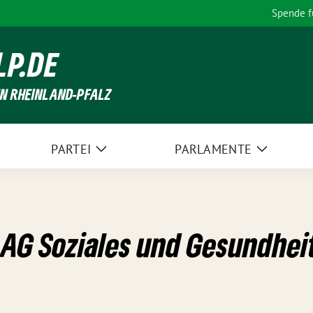
Spende 
LP.DE
EN RHEINLAND-PFALZ
PARTEI
PARLAMENTE
Zeige
Zeige
Untermenü
Unterme
LAG Soziales und Gesundhei