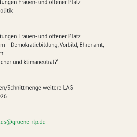
retungen Frauen- und offener Platz
olitik
retungen Frauen- und offener Platz
um – Demokratiebildung, Vorbild, Ehrenamt,
rt
icher und klimaneutral?‘
en/Schnittmenge weitere LAG
026
ales@gruene-rlp.de