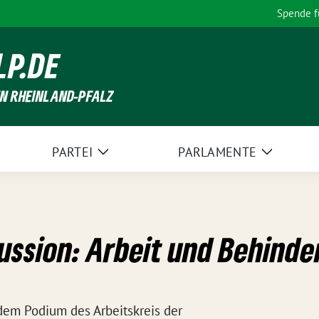
Spende 
LP.DE
EN RHEINLAND-PFALZ
PARTEI
PARLAMENTE
Zeige
Zeige
Untermenü
Unterme
ussion: Arbeit und Behinde
 dem Podium des Arbeitskreis der