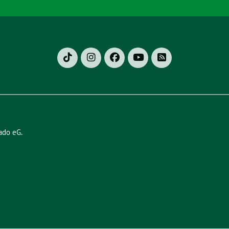
ado eG
.