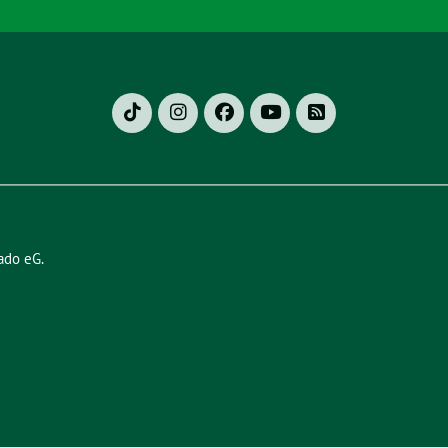
ado eG
.