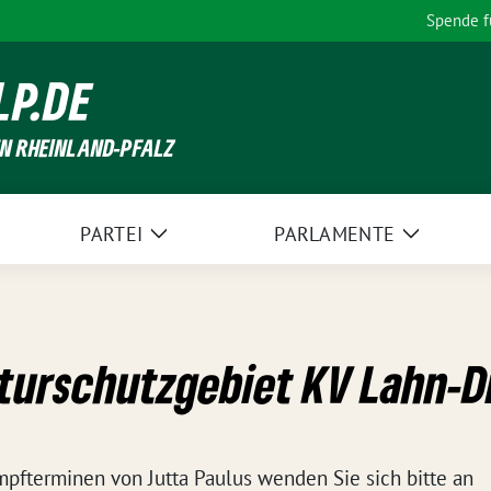
Spende 
LP.DE
EN RHEINLAND-PFALZ
PARTEI
PARLAMENTE
Zeige
Zeige
Untermenü
Unterme
turschutzgebiet KV Lahn-Di
pfterminen von Jutta Paulus wenden Sie sich bitte an