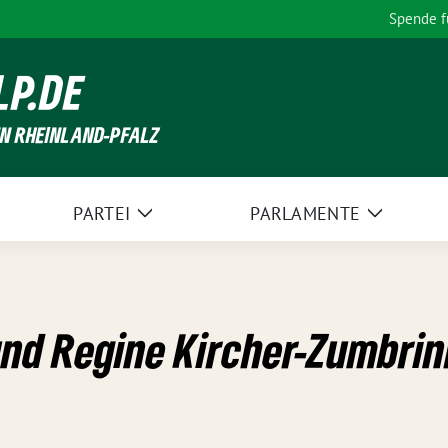
Spende 
LP.DE
EN RHEINLAND-PFALZ
PARTEI
PARLAMENTE
Zeige
Zeige
Untermenü
Unterme
nd Regine Kircher-Zumbrin