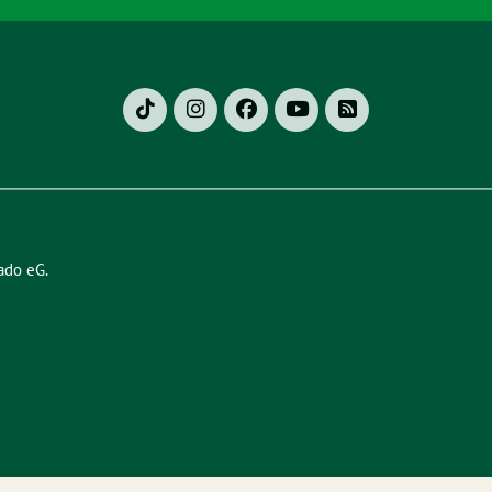
ado eG
.