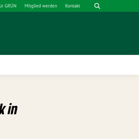
Suche
für GRÜN
Mitglied werden
Kontakt
nü
k in