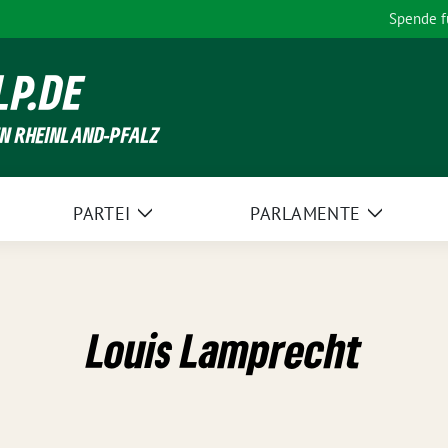
Spende 
LP.DE
EN RHEINLAND-PFALZ
PARTEI
PARLAMENTE
Zeige
Zeige
Untermenü
Unterme
Louis Lamprecht