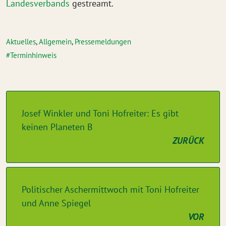
Landesverbands
gestreamt.
Aktuelles
,
Allgemein
,
Pressemeldungen
Terminhinweis
Josef Winkler und Toni Hofreiter: Es gibt
keinen Planeten B
ZURÜCK
Politischer Aschermittwoch mit Toni Hofreiter
und Anne Spiegel
VOR