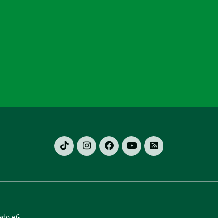
ado eG
.