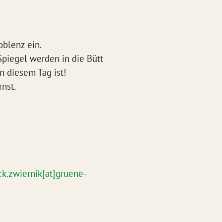
oblenz ein.
Spiegel werden in die Bütt
an diesem Tag ist!
nst.
ck.zwiernik[at]gruene-