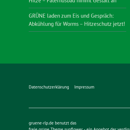
Hitze – Paternusbad nimmt Gestalt an
GRÜNE laden zum Eis und Gespräch:
Abkühlung für Worms – Hitzeschutz jetzt!
Datenschutzerklärung
Impressum
gruene-rlp.de benutzt das
freie grüne Theme
sunflower
‐ ein Angebot der
verdig