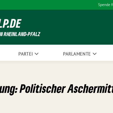
Spende 
LP.DE
EN RHEINLAND-PFALZ
PARTEI
PARLAMENTE
Zeige
Zeige
Untermenü
Unterme
ung: Politischer Aschermi