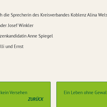
h die Sprecherin des Kreisverbandes Koblenz Alina Wel
nder Josef Winkler
tzenkandidatin Anne Spiegel
li und Ernst
 kein Versehen
Ein Leben ohne Gewalt
ZURÜCK