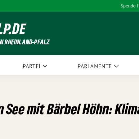
Spende 
LP.DE
EN RHEINLAND-PFALZ
PARTEI
PARLAMENTE
Zeige
Zeige
Untermenü
Unterme
 See mit Bärbel Höhn: Kli