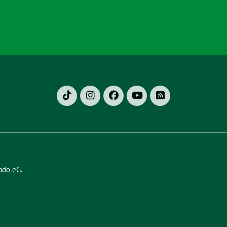
ado eG
.