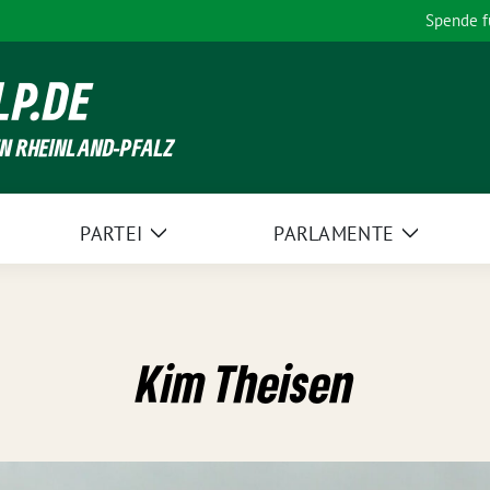
Spende 
LP.DE
EN RHEINLAND-PFALZ
PARTEI
PARLAMENTE
Zeige
Zeige
Untermenü
Unterme
Kim Theisen