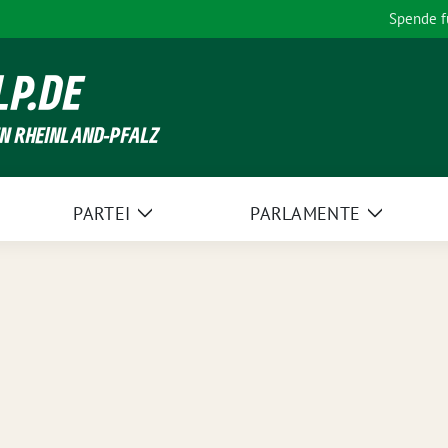
Spende 
LP.DE
EN RHEINLAND-PFALZ
PARTEI
PARLAMENTE
Zeige
Zeige
Untermenü
Unterme