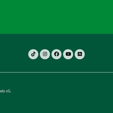
ado eG
.