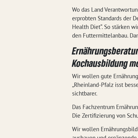
Wo das Land Verantwortung 
erprobten Standards der D
Health Diet“. So stärken w
den Futtermittelanbau. D
Ernährungsberatung
Kochausbildung mo
Wir wollen gute Ernährung
„Rheinland-Pfalz isst bes
sichtbarer.
Das Fachzentrum Ernährung 
Die Zertifizierung von Sch
Wir wollen Ernährungsbild
ausbauen und ergänzende 