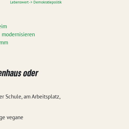
Lebenswert -> Demokratiepolitik
eim
g modernisieren
ramm
kenhaus oder
r Schule, am Arbeitsplatz,
ige vegane