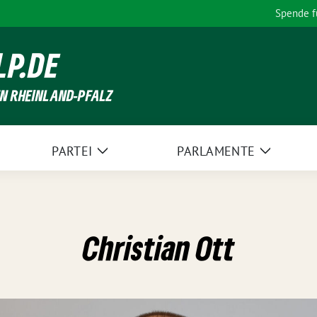
Spende 
LP.DE
EN RHEINLAND-PFALZ
PARTEI
PARLAMENTE
Zeige
Zeige
Untermenü
Unterme
Christian Ott