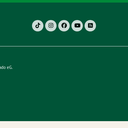
ado eG
.